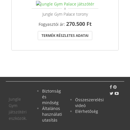
Jungle Gym Palace torony
270.500 Ft
Fogyasztói ár:
TERMÉK RÉSZLETES ADATAI
Biztonság
és
Jungle
Összeszerelési
minőség
Gym
videó
Általános
Elérhetőség
játszótéri
használati
eszközök.
utasítás