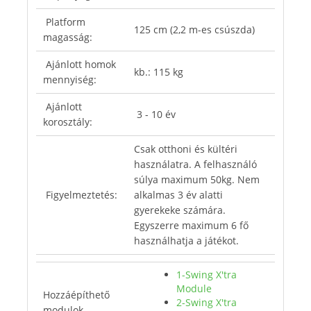
Platform
125 cm (2,2 m-es csúszda)
magasság:
Ajánlott homok
kb.: 115 kg
mennyiség:
Ajánlott
3 - 10 év
korosztály:
Csak otthoni és kültéri
használatra. A felhasználó
súlya maximum 50kg. Nem
Figyelmeztetés:
alkalmas 3 év alatti
gyerekeke számára.
Egyszerre maximum 6 fő
használhatja a játékot.
1-Swing X'tra
Module
Hozzáépíthető
2-Swing X'tra
modulok