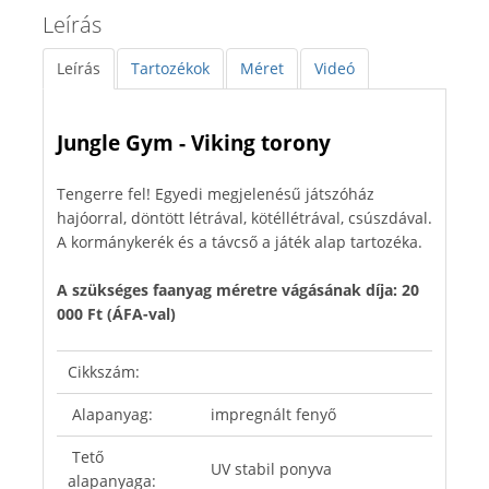
Leírás
Leírás
Tartozékok
Méret
Videó
Jungle Gym - Viking torony
Tengerre fel! Egyedi megjelenésű játszóház
hajóorral, döntött létrával, kötéllétrával, csúszdával.
A kormánykerék és a távcső a játék alap tartozéka.
A szükséges faanyag méretre vágásának díja: 20
000 Ft (ÁFA-val)
Cikkszám:
Alapanyag:
impregnált fenyő
Tető
UV stabil ponyva
alapanyaga: