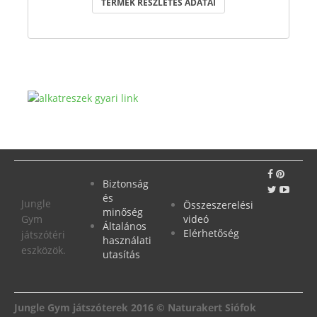
TERMÉK RÉSZLETES ADATAI
Biztonság
és
Jungle
Összeszerelési
minőség
Gym
videó
Általános
Elérhetőség
játszótéri
használati
eszközök.
utasítás
Jungle Gym játszóterek 2016 © Naturakert Siófok