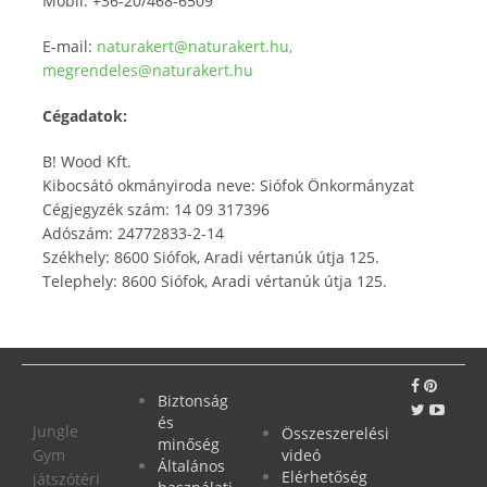
Mobil: +36-20/468-6509
E-mail:
naturakert@naturakert.hu
,
megrendeles@naturakert.hu
Cégadatok:
B! Wood Kft.
Kibocsátó okmányiroda neve: Siófok Önkormányzat
Cégjegyzék szám: 14 09 317396
Adószám: 24772833-2-14
Székhely: 8600 Siófok, Aradi vértanúk útja 125.
Telephely: 8600 Siófok, Aradi vértanúk útja 125.
Biztonság
és
Jungle
Összeszerelési
minőség
Gym
videó
Általános
Elérhetőség
játszótéri