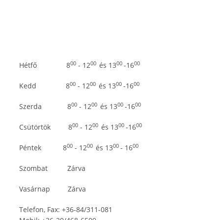
00
00
00
00
Hétfő 8
- 12
és 13
-16
00
00
00
00
Kedd 8
- 12
és 13
-16
00
00
00
00
Szerda 8
- 12
és 13
-16
00
00
00
00
Csütörtök 8
- 12
és 13
-16
00
00
00
00
Péntek 8
- 12
és 13
- 16
Szombat Zárva
Vasárnap Zárva
Telefon, Fax: +36-84/311-081