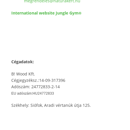
megrendeles@naturakert.hu
International website Jungle Gym
®
Cégadatok:
B! Wood Kft.
Cégjegyzéksz.:14-09-317396
Adószám: 24772833-2-14
EU adószám:HU24772833
Székhely: Siófok, Aradi vértanúk útja 125.