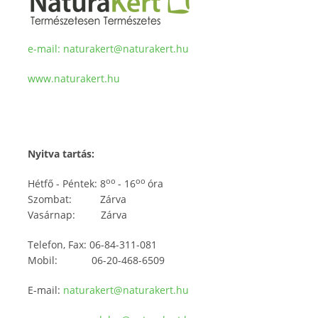
e-mail:
naturakert@naturakert.hu
www.naturakert.hu
Nyitva tartás:
oo
oo
Hétfő - Péntek: 8
- 16
óra
Szombat: Zárva
Vasárnap: Zárva
Telefon, Fax: 06-84-311-081
Mobil: 06-20-468-6509
E-mail:
naturakert@naturakert.hu