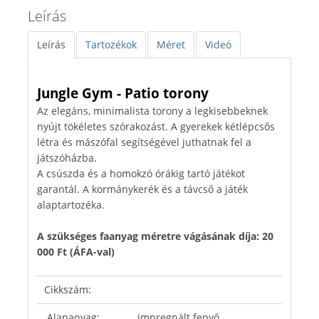
Leírás
Leírás
Tartozékok
Méret
Videó
Jungle Gym - Patio torony
Az elegáns, minimalista torony a legkisebbeknek
nyújt tökéletes szórakozást. A gyerekek kétlépcsős
létra és mászófal segítségével juthatnak fel a
játszóházba.
A csúszda és a homokzó órákig tartó játékot
garantál. A kormánykerék és a távcső a játék
alaptartozéka.
A szükséges faanyag méretre vágásának díja: 20
000 Ft (ÁFA-val)
Cikkszám:
Alapanyag:
impregnált fenyő