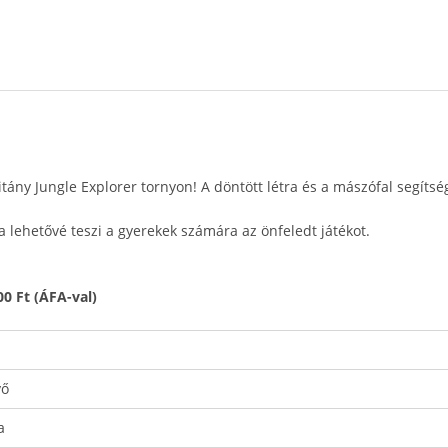
tány Jungle Explorer tornyon! A döntött létra és a mászófal segíts
da lehetővé teszi a gyerekek számára az önfeledt játékot.
0 Ft (ÁFA-val)
yő
a