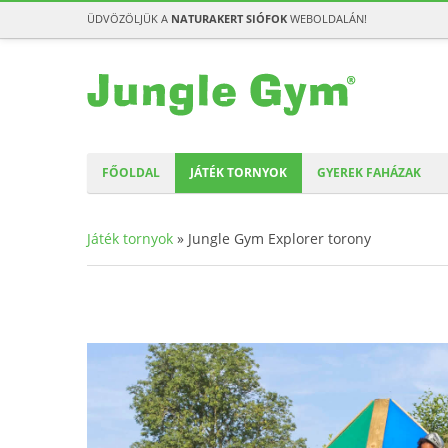
ÜDVÖZÖLJÜK A
NATURAKERT SIÓFOK
WEBOLDALÁN!
FŐOLDAL
JÁTÉK TORNYOK
GYEREK FAHÁZAK
Játék tornyok
»
Jungle Gym Explorer torony