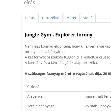
Leírás
Leírás
Tartozékok
Méret
Videó
Jungle Gym - Explorer torony
Nem lesz könnyű eldönteni, hogy ki legyen a várkapi
toronyba és a bástyára is.
A két tornyot összekötő függőhíd, a kisbolt, a csúsz
A kormány és a távcső a játék alaptartozéka.
A szükséges faanyag méretre vágásának díja: 20 00
Cikkszám
Alapanyag:
impregnált fen
Tető alapanyaga:
UV stabil ponyv