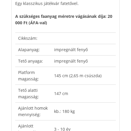
Egy klasszikus játékvár fatetővel.
A szükséges faanyag méretre vágásának díja: 20
000 Ft (ÁFA-val)
Cikkszám:
Alapanyag:
impregnált fenyő
Tető anyaga:
impregnált fenyő
Platform
145 cm (2,65 m csúszda)
magasság:
Tető alatti
147 cm
magasság:
Ajánlott homok
kb.: 180 kg
mennyiség:
Ajánlott
3 - 10 év