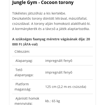
Jungle Gym - Cocoon torony
Tökéletes játszóház a kis kertekbe.
Deszkatetős torony döntött létrával, mászófallal,
csúszdával. A torony alján homokozó alakítható ki.
A kormánykerék és a távcső a játék alaptartozéka.
A szükséges faanyag méretre vágásának díja: 20
000 Ft (ÁFA-val)
Cikkszám:
Alapanyag:
impregnált fenyő
Tető
impregnált fenyő
alapanyaga:
Platform
125 cm (2,2 m-es csúszda)
magasság:
Ajánlott homok
kb.: 65 kg
mennyiség: