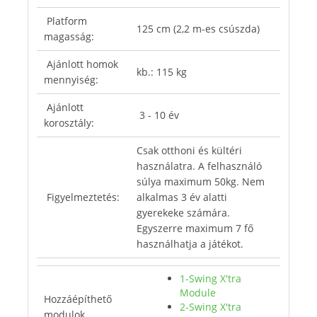
Platform
125 cm (2,2 m-es csúszda)
magasság:
Ajánlott homok
kb.: 115 kg
mennyiség:
Ajánlott
3 - 10 év
korosztály:
Csak otthoni és kültéri
használatra. A felhasználó
súlya maximum 50kg. Nem
Figyelmeztetés:
alkalmas 3 év alatti
gyerekeke számára.
Egyszerre maximum 7 fő
használhatja a játékot.
1-Swing X'tra
Module
Hozzáépíthető
2-Swing X'tra
modulok