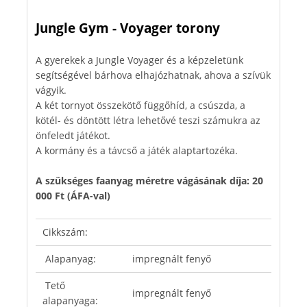
Jungle Gym - Voyager torony
A gyerekek a Jungle Voyager és a képzeletünk
segítségével bárhova elhajózhatnak, ahova a szívük
vágyik.
A két tornyot összekötő függőhíd, a csúszda, a
kötél- és döntött létra lehetővé teszi számukra az
önfeledt játékot.
A kormány és a távcső a játék alaptartozéka.
A szükséges faanyag méretre vágásának díja: 20
000 Ft (ÁFA-val)
Cikkszám:
Alapanyag:
impregnált fenyő
Tető
impregnált fenyő
alapanyaga: