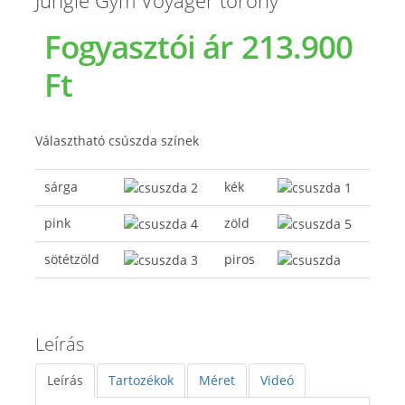
Jungle Gym Voyager torony
Fogyasztói ár
213.900
Ft
Választható csúszda színek
sárga
kék
pink
zöld
sötétzöld
piros
Leírás
Leírás
Tartozékok
Méret
Videó