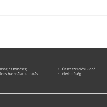
onság és minőség
Összeszerelési videó
lános használati utasítás
Elérhetőség