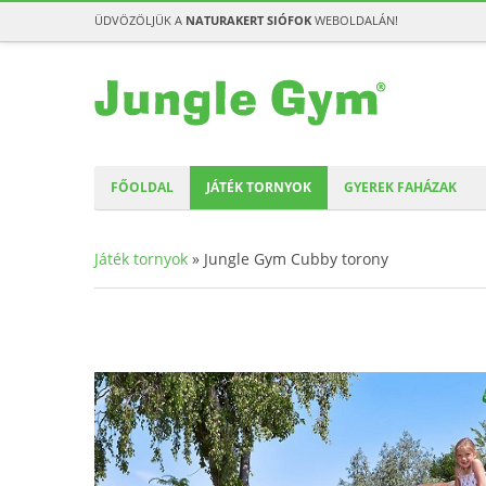
ÜDVÖZÖLJÜK A
NATURAKERT SIÓFOK
WEBOLDALÁN!
FŐOLDAL
JÁTÉK TORNYOK
GYEREK FAHÁZAK
Játék tornyok
»
Jungle Gym Cubby torony