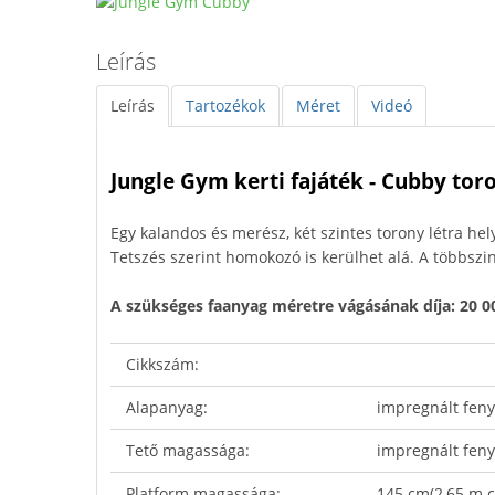
Leírás
Leírás
Tartozékok
Méret
Videó
Jungle Gym kerti fajáték - Cubby tor
Egy kalandos és merész, két szintes torony létra hel
Tetszés szerint homokozó is kerülhet alá. A többszin
A szükséges faanyag méretre vágásának díja: 20 00
Cikkszám:
Alapanyag:
impregnált fen
Tető magassága:
impregnált fen
Platform magassága:
145 cm(2,65 m 