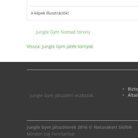
A képek illusztrációk!
Jungle Gym Nomad torony
Vissza: Jungle Gym játék tornyok
Bizt
Álta
Jungle Gym játszótéri eszközök.
Jungle Gym játszóterek 2016 © Naturakert Siófok
Minden Jog Fenntartva!