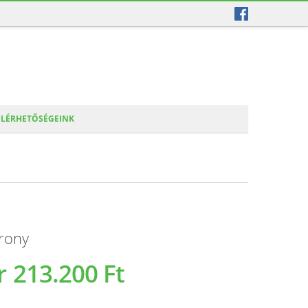
ELÉRHETŐSÉGEINK
rony
r
213.200 Ft