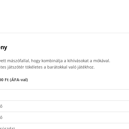
ony
yett mászófallal, hogy kombinálja a kihívásokat a mókával.
tes játszótér tökéletes a barátokkal való játékhoz.
0 Ft (ÁFA-val)
yő
yő
csúszda)