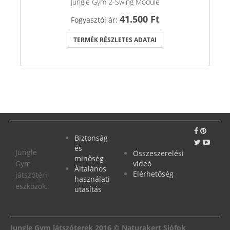
Jungle Gym 2-Swing Module
41.500 Ft
Fogyasztói ár:
TERMÉK RÉSZLETES ADATAI
Biztonság
és
Jungle
Összeszerelési
minőség
Gym
videó
Általános
Elérhetőség
játszótéri
használati
eszközök.
utasítás
Jungle Gym játszóterek 2016 © Naturakert Siófok