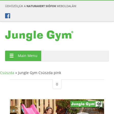
ÜDVÖZÖLJÜK A
NATURAKERT SIÓFOK
WEBOLDALÁN!
Main Menu
Csúszda
»
Jungle Gym Csúszda pink
0