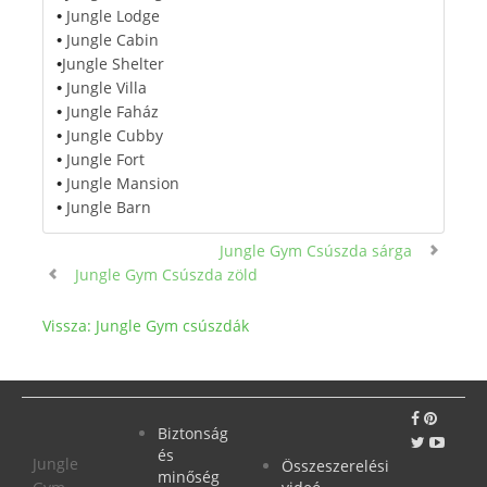
Jungle Lodge
•
Jungle Cabin
•
Jungle Shelter
•
Jungle Villa
•
Jungle Faház
•
Jungle Cubby
•
Jungle Fort
•
Jungle Mansion
•
Jungle Barn
•
Jungle Gym Csúszda sárga
Jungle Gym Csúszda zöld
Vissza: Jungle Gym csúszdák
Biztonság
és
Jungle
Összeszerelési
minőség