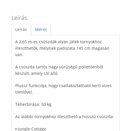
Leírás
Leírás
Méret
A 2,65 m-es csúszdák olyan játék tornyokhoz
illeszthetők, melynek padozata 145 cm magasan
van.
A csúszda tartós nagy sűrűségű polietilenből
készült, amely UV álló.
Plussz funkciója, hogy csatlakoztatható kerti vizes
tömlővel.
Teherbírása: 50 kg
Az alábbi tornyokhoz illeszthető a hosszú csúszda:
Jungle Cottage
•