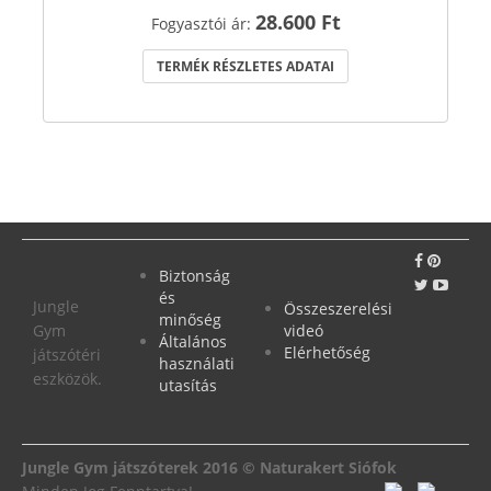
28.600 Ft
Fogyasztói ár:
TERMÉK RÉSZLETES ADATAI
Biztonság
és
Jungle
Összeszerelési
minőség
Gym
videó
Általános
Elérhetőség
játszótéri
használati
eszközök.
utasítás
Jungle Gym játszóterek 2016 © Naturakert Siófok