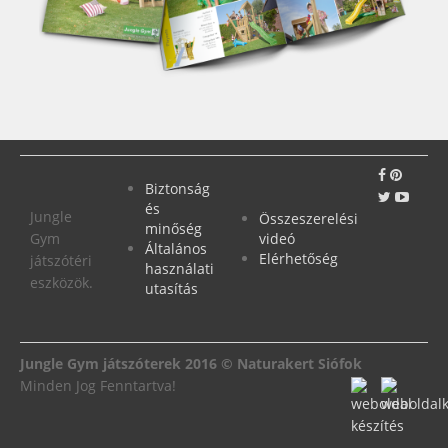
Biztonság
és
Jungle
Összeszerelési
minőség
Gym
videó
Általános
Elérhetőség
játszótéri
használati
eszközök.
utasítás
Jungle Gym játszóterek 2016 © Naturakert Siófok
Minden Jog Fenntartva!