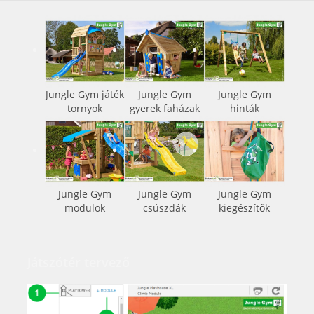
Jungle Gym játék
Jungle Gym
Jungle Gym
tornyok
gyerek faházak
hinták
Jungle Gym
Jungle Gym
Jungle Gym
modulok
csúszdák
kiegészítők
Játszótér tervező