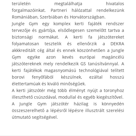
területén megtalálhatja hivatalos
forgalmazóinkat. Partneri hálózattal rendelkezünk
Romániában, Szerbiában és Horvátországban.
Jungle Gym egy komplex kerti fajáték rendszer
tervezője és gyártója, elsődlegesen szemelőtt tartva a
biztonsági normákat. A kerti fa játszótereket
folyamatosan tesztelik és ellenőrzik a DEKRA
akkkreditált cég által és ennek köszönhetően a Jungle
Gym egyike azon kevés európai magáncélú
játszótereknek mely rendelkezik GS tanúsítvánnyal. A
kerti fajátékok magasnyomású technológiával telített
borovi fenyőfából készülnek, ezáltal hosszú
élettertamúak és kiváló minőségűek.
A kerti játszótér még több élményt nyújt a toronyhoz
illeszthető csúszdával, modullal és egyéb kiegészítővel.
A Jungle Gym játszótér házilag is könnyedén
összeszerelhető a lépésről lépésre illusztrált szerelési
útmutató segítségével.